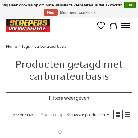
Wij slaan cookies op om onze website te verbeteren. Is dat akkoord?
Ja
Nee
Meer over cookies »
Klanten beoordelen ons met een 4,8/5 op Google reviews
Verlanglijst
Winkelwa
Home
/
Tags
/
carburateurbasis
Producten getagd met
carburateurbasis
Filters weergeven
Sorteren op
Nieuwste producten
1 producten