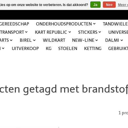
kies op om onze website te verbeteren. Is dat akkoord?
Ja
Nee
Meer 
GEREEDSCHAP
ONDERHOUDSPRODUCTEN
TANDWIEL
TRANSPORT
KART REPUBLIC
STICKERS
UNIVERS
ARTS
BIREL
WILDKART
NEW-LINE
DALMI
N
UITVERKOOP
KG
STOELEN
KETTING
GEBRUIK
cten getagd met brandst
1 pr