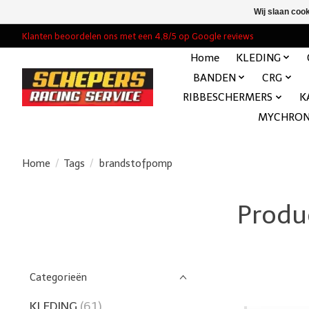
Wij slaan coo
Klanten beoordelen ons met een 4,8/5 op Google reviews
Home
KLEDING
BANDEN
CRG
RIBBESCHERMERS
K
MYCHRO
Home
/
Tags
/
brandstofpomp
Produ
Categorieën
KLEDING
(61)