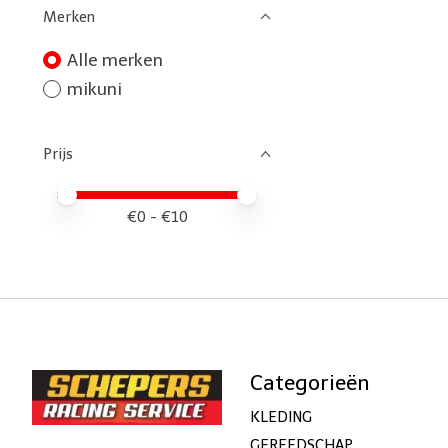
Merken
Alle merken
mikuni
Prijs
Minimale prijswaarde
Price maximum value
€
0
- €
10
Categorieën
KLEDING
GEREEDSCHAP