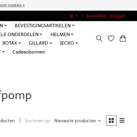
over cookies »
NL
Aanmelden / Inloggen
EN
BEVESTIGINGSARTIKELEN
ELE ONDERDELEN
HELMEN
ROTAX
GILLARD
JECKO
T
Cadeaubonnen
ofpomp
Sorteren op
Nieuwste producten
oducten