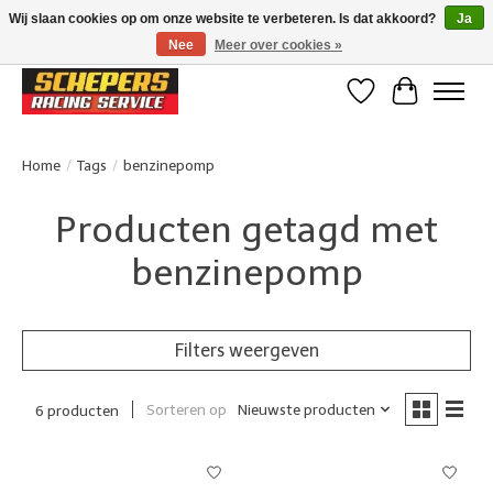
Wij slaan cookies op om onze website te verbeteren. Is dat akkoord?
Ja
Nee
Meer over cookies »
Klanten beoordelen ons met een 4,8/5 op Google reviews
Verlanglijst
Winkelwa
Home
/
Tags
/
benzinepomp
Producten getagd met
benzinepomp
Filters weergeven
Sorteren op
Nieuwste producten
6 producten