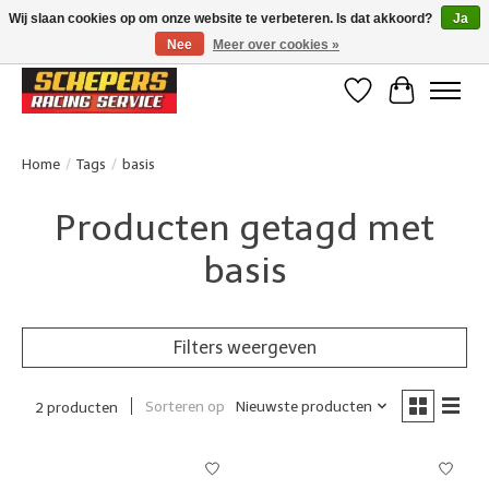
Wij slaan cookies op om onze website te verbeteren. Is dat akkoord?
Ja
Nee
Meer over cookies »
Klanten beoordelen ons met een 4,8/5 op Google reviews
Verlanglijst
Winkelwa
Home
/
Tags
/
basis
Producten getagd met
basis
Filters weergeven
Sorteren op
Nieuwste producten
2 producten