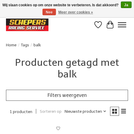
Wij slaan cookies op om onze website te verbeteren. Is dat akkoord?
Ja
Nee
Meer over cookies »
Klanten beoordelen ons met een 4,8/5 op Google reviews
Verlanglijst
Winkelwa
Home
/
Tags
/
balk
Producten getagd met
balk
Filters weergeven
Sorteren op
Nieuwste producten
1 producten