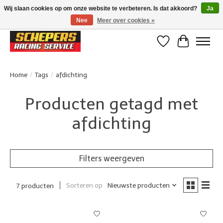
Wij slaan cookies op om onze website te verbeteren. Is dat akkoord?
Ja
Nee
Meer over cookies »
Klanten beoordelen ons met een 4,8/5 op Google reviews
Verlanglijst
Winkelwa
Home
/
Tags
/
afdichting
Producten getagd met
afdichting
Filters weergeven
Sorteren op
Nieuwste producten
7 producten