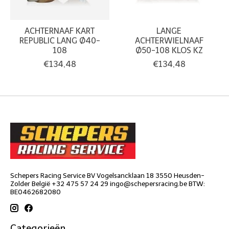
ACHTERNAAF KART
LANGE
REPUBLIC LANG Ø40-
ACHTERWIELNAAF
108
Ø50-108 KLOS KZ
€134,48
€134,48
Schepers Racing Service BV Vogelsancklaan 18 3550 Heusden-
Zolder België +32 475 57 24 29
ingo@schepersracing.be
BTW:
BE0462682080
Categorieën