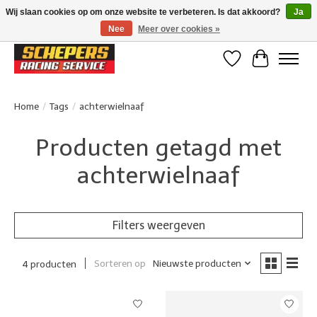
Wij slaan cookies op om onze website te verbeteren. Is dat akkoord?
Ja
Nee
Meer over cookies »
Klanten beoordelen ons met een 4,8/5 op Google reviews
Verlanglijst
Winkelwa
Home
/
Tags
/
achterwielnaaf
Producten getagd met
achterwielnaaf
Filters weergeven
Sorteren op
Nieuwste producten
4 producten