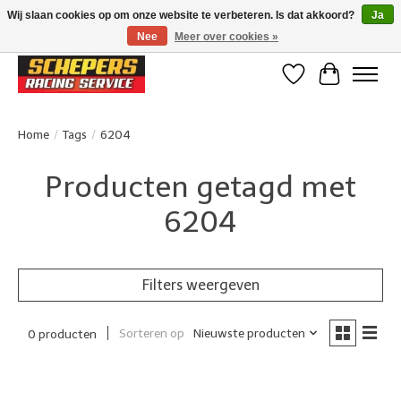
Wij slaan cookies op om onze website te verbeteren. Is dat akkoord?
Ja
Nee
Meer over cookies »
Klanten beoordelen ons met een 4,8/5 op Google reviews
Verlanglijst
Winkelwa
Home
/
Tags
/
6204
Producten getagd met
6204
Filters weergeven
Sorteren op
Nieuwste producten
0 producten