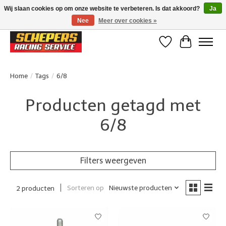
Wij slaan cookies op om onze website te verbeteren. Is dat akkoord?
Ja
Nee
Meer over cookies »
Klanten beoordelen ons met een 4,8/5 op Google reviews
Verlanglijst
Winkelwa
Home
/
Tags
/
6/8
Producten getagd met
6/8
Filters weergeven
Sorteren op
Nieuwste producten
2 producten