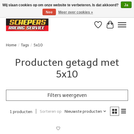
Wij slaan cookies op om onze website te verbeteren. Is dat akkoord?
Ja
Nee
Meer over cookies »
Klanten beoordelen ons met een 4,8/5 op Google reviews
Verlanglijst
Winkelwa
Home
/
Tags
/
5x10
Producten getagd met
5x10
Filters weergeven
Sorteren op
Nieuwste producten
1 producten