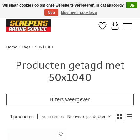
Wij slaan cookies op om onze website te verbeteren. Is dat akkoord?
Ja
Nee
Meer over cookies »
Klanten beoordelen ons met een 4,8/5 op Google reviews
Verlanglijst
Winkelwa
Home
/
Tags
/
50x1040
Producten getagd met
50x1040
Filters weergeven
Sorteren op
Nieuwste producten
1 producten