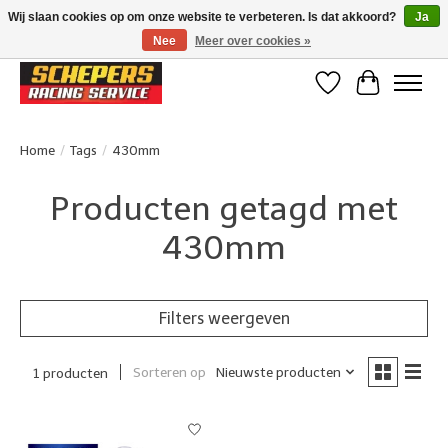
Wij slaan cookies op om onze website te verbeteren. Is dat akkoord?
Ja
Nee
Meer over cookies »
Klanten beoordelen ons met een 4,8/5 op Google reviews
Verlanglijst
Winkelwa
Home
/
Tags
/
430mm
Producten getagd met
430mm
Filters weergeven
Sorteren op
Nieuwste producten
1 producten