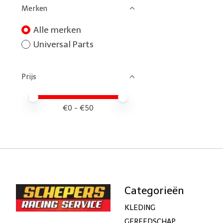
Merken
Alle merken
Universal Parts
Prijs
Minimale prijswaarde
Price maximum value
€
0
- €
50
Categorieën
KLEDING
GEREEDSCHAP