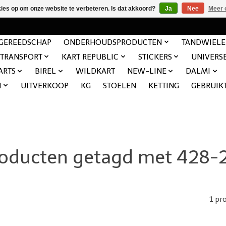
kies op om onze website te verbeteren. Is dat akkoord?
Ja
Nee
Meer 
GEREEDSCHAP
ONDERHOUDSPRODUCTEN
TANDWIEL
TRANSPORT
KART REPUBLIC
STICKERS
UNIVERS
ARTS
BIREL
WILDKART
NEW-LINE
DALMI
N
UITVERKOOP
KG
STOELEN
KETTING
GEBRUIK
oducten getagd met 428-
1 pr