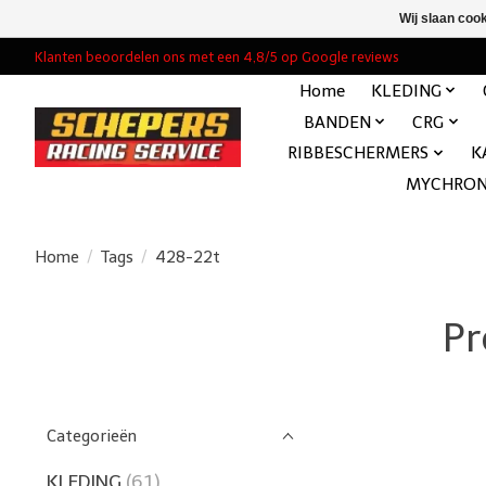
Wij slaan coo
Klanten beoordelen ons met een 4,8/5 op Google reviews
Home
KLEDING
BANDEN
CRG
RIBBESCHERMERS
K
MYCHRO
Home
/
Tags
/
428-22t
Pr
Categorieën
KLEDING
(61)