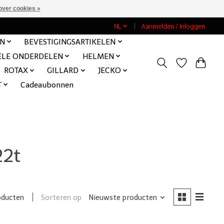
over cookies »
NL
Aanmelden / Inloggen
EN
BEVESTIGINGSARTIKELEN
ELE ONDERDELEN
HELMEN
ROTAX
GILLARD
JECKO
T
Cadeaubonnen
22t
Sorteren op
Nieuwste producten
oducten