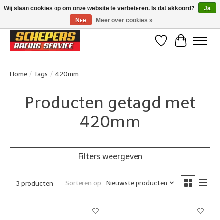
Wij slaan cookies op om onze website te verbeteren. Is dat akkoord?
Ja
Nee
Meer over cookies »
Klanten beoordelen ons met een 4,8/5 op Google reviews
Verlanglijst
Winkelwa
Home
/
Tags
/
420mm
Producten getagd met
420mm
Filters weergeven
Sorteren op
Nieuwste producten
3 producten