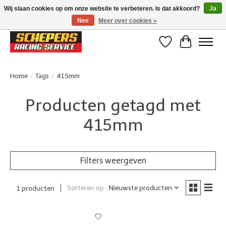
Wij slaan cookies op om onze website te verbeteren. Is dat akkoord?
Ja
Nee
Meer over cookies »
Klanten beoordelen ons met een 4,8/5 op Google reviews
Verlanglijst
Winkelwa
Home
/
Tags
/
415mm
Producten getagd met
415mm
Filters weergeven
Sorteren op
Nieuwste producten
1 producten