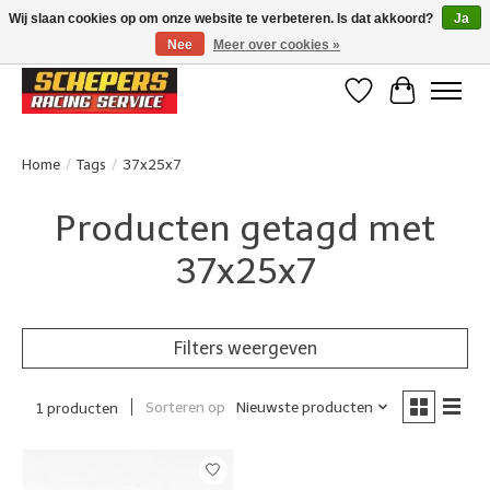
Wij slaan cookies op om onze website te verbeteren. Is dat akkoord?
Ja
Nee
Meer over cookies »
Klanten beoordelen ons met een 4,8/5 op Google reviews
Verlanglijst
Winkelwa
Home
/
Tags
/
37x25x7
Producten getagd met
37x25x7
Filters weergeven
Sorteren op
Nieuwste producten
1 producten