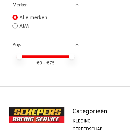
Merken
Alle merken
AIM
Prijs
Minimale prijswaarde
Price maximum value
€
0
- €
75
Categorieën
KLEDING
GEREEDSCHAP