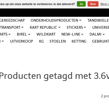
kies op om onze website te verbeteren. Is dat akkoord?
Ja
Nee
Meer 
GEREEDSCHAP
ONDERHOUDSPRODUCTEN
TANDWIEL
TRANSPORT
KART REPUBLIC
STICKERS
UNIVERS
ARTS
BIREL
WILDKART
NEW-LINE
DALMI
N
UITVERKOOP
KG
STOELEN
KETTING
GEBRUIK
Producten getagd met 3.6
2 pr