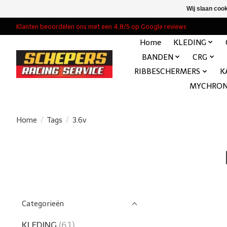
Wij slaan coo
Klanten beoordelen ons met een 4,8/5 op Google reviews
Home
KLEDING
BANDEN
CRG
RIBBESCHERMERS
K
MYCHRO
Home
/
Tags
/
3.6v
Categorieën
KLEDING
(61)