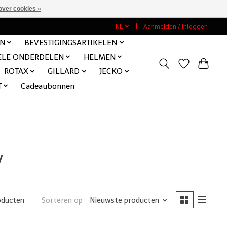
over cookies »
NL
Aanmelden / Inloggen
EN
BEVESTIGINGSARTIKELEN
ELE ONDERDELEN
HELMEN
ROTAX
GILLARD
JECKO
T
Cadeaubonnen
v
Sorteren op
Nieuwste producten
oducten