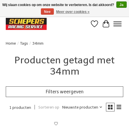
Wij slaan cookies op om onze website te verbeteren. Is dat akkoord?
Ja
Nee
Meer over cookies »
Klanten beoordelen ons met een 4,8/5 op Google reviews
Verlanglijst
Winkelwa
Home
/
Tags
/
34mm
Producten getagd met
34mm
Filters weergeven
Sorteren op
Nieuwste producten
1 producten