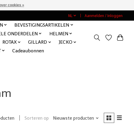
over cookies »
NL
Aanmelden / Inloggen
EN
BEVESTIGINGSARTIKELEN
ELE ONDERDELEN
HELMEN
ROTAX
GILLARD
JECKO
T
Cadeaubonnen
mm
Sorteren op
Nieuwste producten
oducten