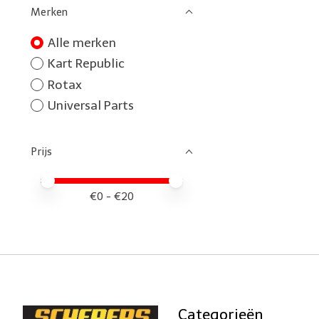
Merken
Alle merken
Kart Republic
Rotax
Universal Parts
Prijs
Minimale prijswaarde
Price maximum value
€
0
- €
20
Categorieën