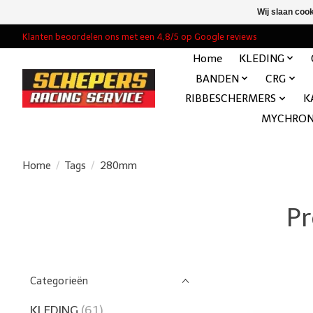
Wij slaan coo
Klanten beoordelen ons met een 4,8/5 op Google reviews
Home
KLEDING
BANDEN
CRG
RIBBESCHERMERS
K
MYCHRO
Home
/
Tags
/
280mm
P
Categorieën
KLEDING
(61)