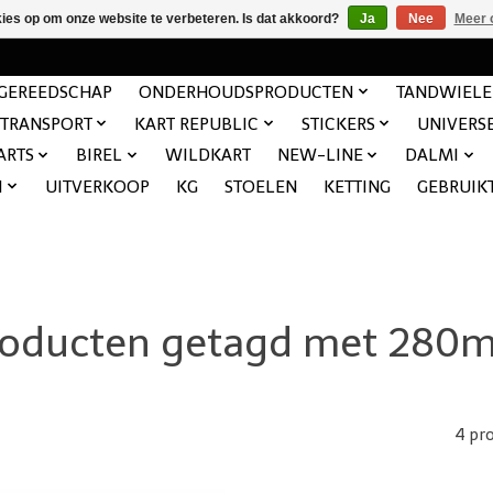
kies op om onze website te verbeteren. Is dat akkoord?
Ja
Nee
Meer 
GEREEDSCHAP
ONDERHOUDSPRODUCTEN
TANDWIEL
TRANSPORT
KART REPUBLIC
STICKERS
UNIVERS
ARTS
BIREL
WILDKART
NEW-LINE
DALMI
N
UITVERKOOP
KG
STOELEN
KETTING
GEBRUIK
roducten getagd met 280
4 pr