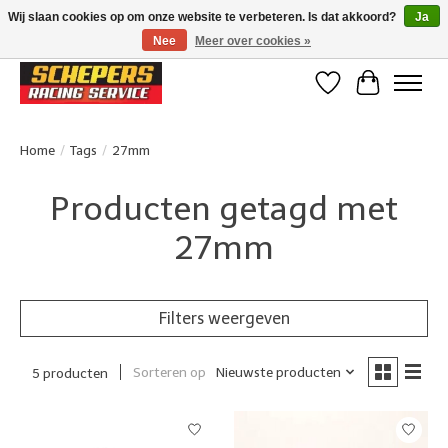
Wij slaan cookies op om onze website te verbeteren. Is dat akkoord?
Ja
Nee
Meer over cookies »
Klanten beoordelen ons met een 4,8/5 op Google reviews
Verlanglijst
Winkelwa
Home
/
Tags
/
27mm
Producten getagd met
27mm
Filters weergeven
Sorteren op
Nieuwste producten
5 producten