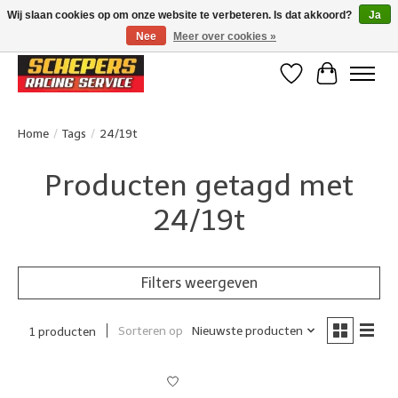
Wij slaan cookies op om onze website te verbeteren. Is dat akkoord?
Ja
Nee
Meer over cookies »
Klanten beoordelen ons met een 4,8/5 op Google reviews
Verlanglijst
Winkelwa
Home
/
Tags
/
24/19t
Producten getagd met
24/19t
Filters weergeven
Sorteren op
Nieuwste producten
1 producten