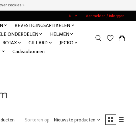
over cookies »
NL
Aanmelden / Inloggen
EN
BEVESTIGINGSARTIKELEN
ELE ONDERDELEN
HELMEN
ROTAX
GILLARD
JECKO
T
Cadeaubonnen
mm
Sorteren op
Nieuwste producten
oducten