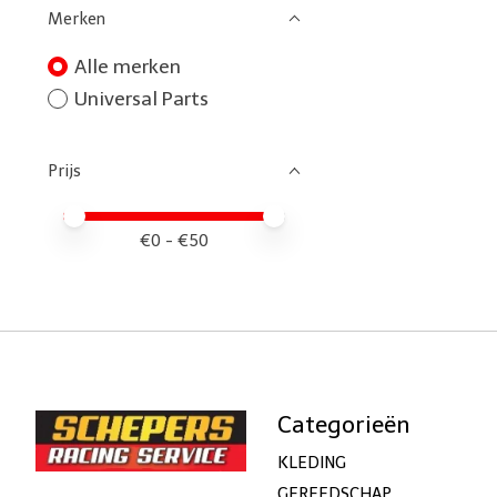
Merken
Alle merken
Universal Parts
Prijs
Minimale prijswaarde
Price maximum value
€
0
- €
50
Categorieën
KLEDING
GEREEDSCHAP