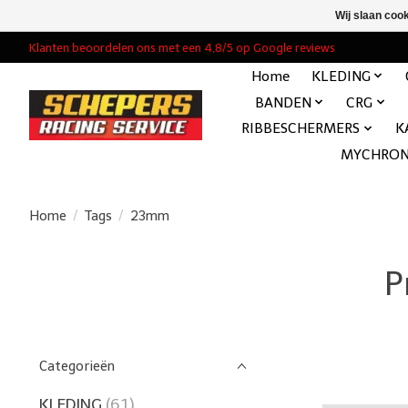
Wij slaan coo
Klanten beoordelen ons met een 4,8/5 op Google reviews
Home
KLEDING
BANDEN
CRG
RIBBESCHERMERS
K
MYCHRO
Home
/
Tags
/
23mm
P
Categorieën
KLEDING
(61)