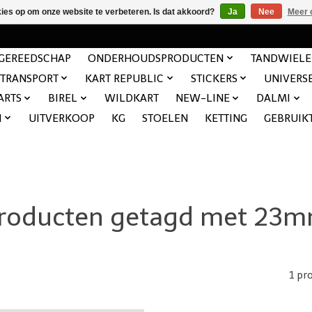
kies op om onze website te verbeteren. Is dat akkoord?
Ja
Nee
Meer 
GEREEDSCHAP
ONDERHOUDSPRODUCTEN
TANDWIEL
TRANSPORT
KART REPUBLIC
STICKERS
UNIVERS
ARTS
BIREL
WILDKART
NEW-LINE
DALMI
N
UITVERKOOP
KG
STOELEN
KETTING
GEBRUIK
roducten getagd met 23
1 pr