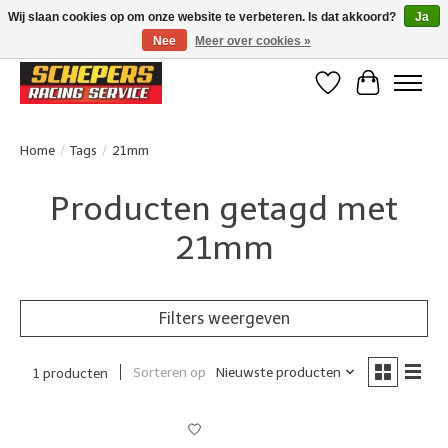
Wij slaan cookies op om onze website te verbeteren. Is dat akkoord?
Ja
Nee
Meer over cookies »
Klanten beoordelen ons met een 4,8/5 op Google reviews
Verlanglijst
Winkelwa
Home
/
Tags
/
21mm
Producten getagd met
21mm
Filters weergeven
Sorteren op
Nieuwste producten
1 producten