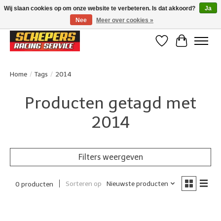
Wij slaan cookies op om onze website te verbeteren. Is dat akkoord?
Ja
Nee
Meer over cookies »
Klanten beoordelen ons met een 4,8/5 op Google reviews
Verlanglijst
Winkelwa
Home
/
Tags
/
2014
Producten getagd met
2014
Filters weergeven
Sorteren op
Nieuwste producten
0 producten