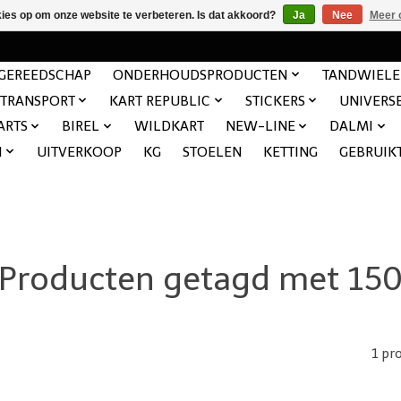
kies op om onze website te verbeteren. Is dat akkoord?
Ja
Nee
Meer 
GEREEDSCHAP
ONDERHOUDSPRODUCTEN
TANDWIEL
TRANSPORT
KART REPUBLIC
STICKERS
UNIVERS
ARTS
BIREL
WILDKART
NEW-LINE
DALMI
N
UITVERKOOP
KG
STOELEN
KETTING
GEBRUIK
Producten getagd met 15
1 pr