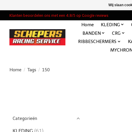
Wij slaan coo
Klanten beoordelen ons met een 4,8/5 op Google reviews
Home
KLEDING
BANDEN
CRG
RIBBESCHERMERS
K
MYCHRO
Home
/
Tags
/
150
Categorieën
KLEDING
(61)