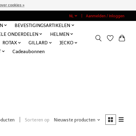
over cookies »
NL
Aanmelden / Inloggen
EN
BEVESTIGINGSARTIKELEN
ELE ONDERDELEN
HELMEN
ROTAX
GILLARD
JECKO
T
Cadeaubonnen
0
Sorteren op
Nieuwste producten
oducten