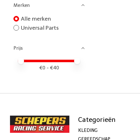
Merken
Alle merken
Universal Parts
Prijs
Minimale prijswaarde
Price maximum value
€
0
- €
40
Categorieën
KLEDING
GEREEDSCHAP