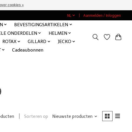
over cookies »
NL
Aanmelden / Inloggen
EN
BEVESTIGINGSARTIKELEN
ELE ONDERDELEN
HELMEN
ROTAX
GILLARD
JECKO
T
Cadeaubonnen
9
Sorteren op
Nieuwste producten
oducten