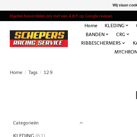
Wij slaan coo
Klanten beoordelen ons met een 4,8/5 op Google reviews
Home
KLEDING
BANDEN
CRG
RIBBESCHERMERS
K
MYCHRO
Home
/
Tags
/
12.9
Categorieën
KLEDING
(61)