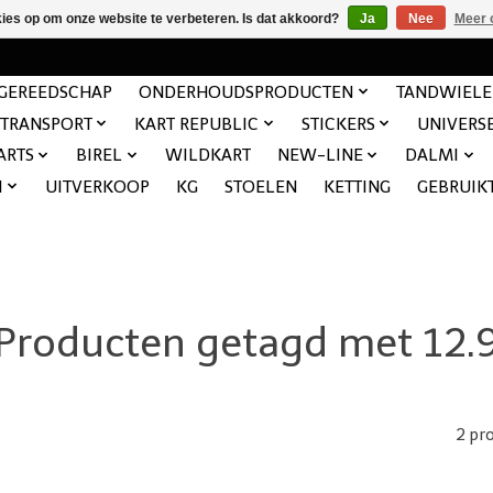
kies op om onze website te verbeteren. Is dat akkoord?
Ja
Nee
Meer 
GEREEDSCHAP
ONDERHOUDSPRODUCTEN
TANDWIEL
TRANSPORT
KART REPUBLIC
STICKERS
UNIVERS
ARTS
BIREL
WILDKART
NEW-LINE
DALMI
N
UITVERKOOP
KG
STOELEN
KETTING
GEBRUIK
Producten getagd met 12.
2 pr