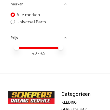
Merken
Alle merken
Universal Parts
Prijs
Minimale prijswaarde
Price maximum value
€
0
- €
5
Categorieën
KLEDING
GEREEDSCHAP