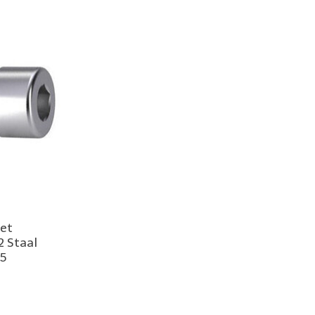
met
2 Staal
35