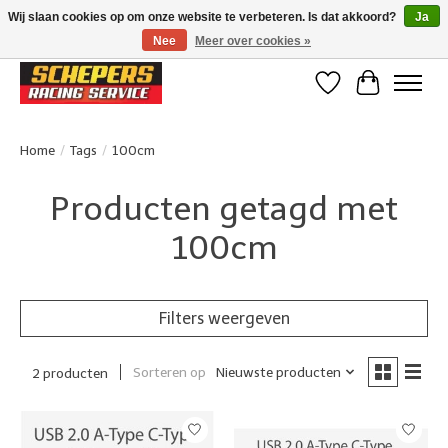
Wij slaan cookies op om onze website te verbeteren. Is dat akkoord?
Ja
Nee
Meer over cookies »
Klanten beoordelen ons met een 4,8/5 op Google reviews
Verlanglijst
Winkelwa
Home
/
Tags
/
100cm
Producten getagd met
100cm
Filters weergeven
Sorteren op
Nieuwste producten
2 producten