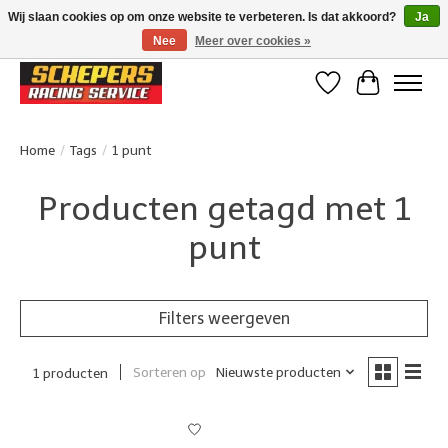
Wij slaan cookies op om onze website te verbeteren. Is dat akkoord?
Ja
Nee
Meer over cookies »
Klanten beoordelen ons met een 4,8/5 op Google reviews
Verlanglijst
Winkelwa
Home
/
Tags
/
1 punt
Producten getagd met 1
punt
Filters weergeven
Sorteren op
Nieuwste producten
1 producten