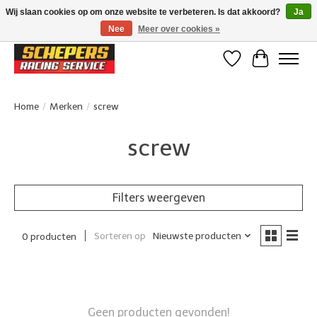
Wij slaan cookies op om onze website te verbeteren. Is dat akkoord?
Ja
Nee
Meer over cookies »
Klanten beoordelen ons met een 4,8/5 op Google reviews
Verlanglijst
Winkelwa
Home
/
Merken
/
screw
screw
Filters weergeven
Sorteren op
Nieuwste producten
0 producten
Geen producten gevonden!