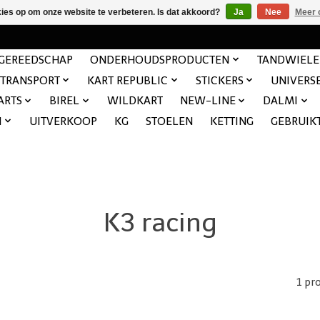
kies op om onze website te verbeteren. Is dat akkoord?
Ja
Nee
Meer 
GEREEDSCHAP
ONDERHOUDSPRODUCTEN
TANDWIEL
TRANSPORT
KART REPUBLIC
STICKERS
UNIVERS
ARTS
BIREL
WILDKART
NEW-LINE
DALMI
N
UITVERKOOP
KG
STOELEN
KETTING
GEBRUIK
K3 racing
1 pr