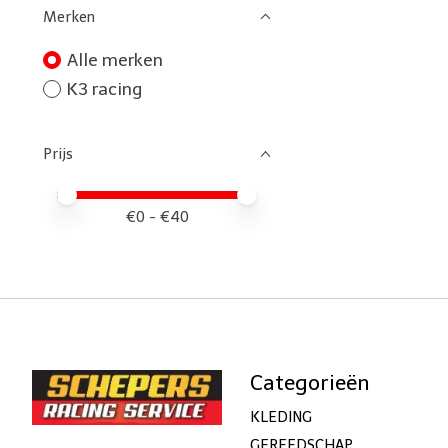
Merken
Alle merken
K3 racing
Prijs
Minimale prijswaarde
Price maximum value
€
0
- €
40
Categorieën
KLEDING
GEREEDSCHAP