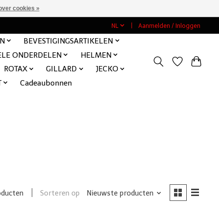
over cookies »
NL
Aanmelden / Inloggen
EN
BEVESTIGINGSARTIKELEN
ELE ONDERDELEN
HELMEN
ROTAX
GILLARD
JECKO
T
Cadeaubonnen
Sorteren op
Nieuwste producten
oducten