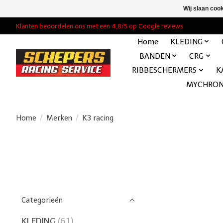
Wij slaan coo
Klanten beoordelen ons met een 4,8/5 op Google reviews
Home
KLEDING
BANDEN
CRG
RIBBESCHERMERS
K
MYCHRO
Home
/
Merken
/
K3 racing
Categorieën
KLEDING
(61)