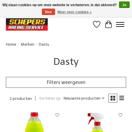
Wij slaan cookies op om onze website te verbeteren. Is dat akkoord?
Ja
Nee
Meer over cookies »
Klanten beoordelen ons met een 4,8/5 op Google reviews
Verlanglijst
Winkelwa
Home
/
Merken
/
Dasty
Dasty
Filters weergeven
Sorteren op
Nieuwste producten
2 producten