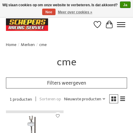
Wij slaan cookies op om onze website te verbeteren. Is dat akkoord?
Ja
Nee
Meer over cookies »
Klanten beoordelen ons met een 4,8/5 op Google reviews
Verlanglijst
Winkelwa
Home
/
Merken
/
cme
cme
Filters weergeven
Sorteren op
Nieuwste producten
1 producten