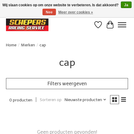
Wij slaan cookies op om onze website te verbeteren. Is dat akkoord?
Ja
Nee
Meer over cookies »
Klanten beoordelen ons met een 4,8/5 op Google reviews
Verlanglijst
Winkelwa
Home
/
Merken
/
cap
cap
Filters weergeven
Sorteren op
Nieuwste producten
0 producten
Geen producten gevonden!