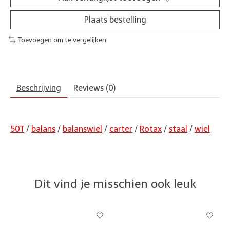
Plaats bestelling
Toevoegen om te vergelijken
Beschrijving
Reviews (0)
50T
/
balans
/
balanswiel
/
carter
/
Rotax
/
staal
/
wiel
Dit vind je misschien ook leuk
Items van productcarrousel