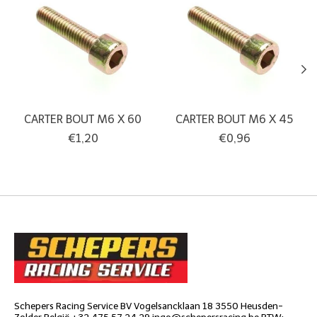
CARTER BOUT M6 X 60
CARTER BOUT M6 X 45
€1,20
€0,96
Schepers Racing Service BV Vogelsancklaan 18 3550 Heusden-
Zolder België +32 475 57 24 29
ingo@schepersracing.be
BTW: