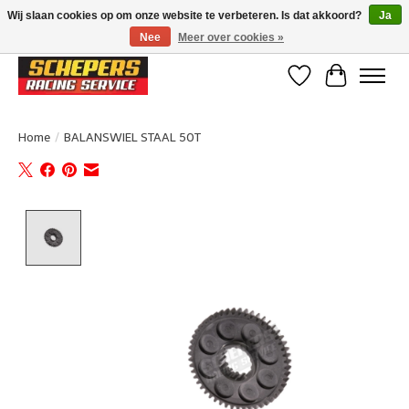
Wij slaan cookies op om onze website te verbeteren. Is dat akkoord?
Ja
Nee
Meer over cookies »
Klanten beoordelen ons met een 4,8/5 op Google reviews
Verlanglijst
Winkelwa
Home
/
BALANSWIEL STAAL 50T
Product image slideshow Items