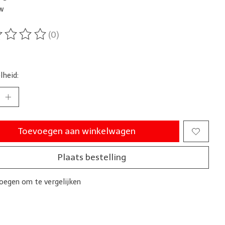
tw
(0)
ordeling van dit product is
0
van de 5
lheid:
Toevoegen aan winkelwagen
Plaats bestelling
oegen om te vergelijken