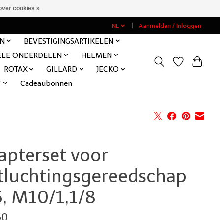
over cookies »
NL
Aanmelden / Inloggen
EN
BEVESTIGINGSARTIKELEN
ELE ONDERDELEN
HELMEN
ROTAX
GILLARD
JECKO
T
Cadeaubonnen
apterset voor
tluchtingsgereedschap
, M10/1,1/8
50