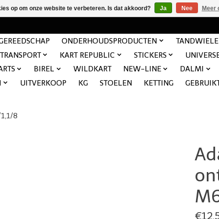
kies op om onze website te verbeteren. Is dat akkoord?
Ja
Nee
Meer 
GEREEDSCHAP
ONDERHOUDSPRODUCTEN
TANDWIEL
TRANSPORT
KART REPUBLIC
STICKERS
UNIVERS
ARTS
BIREL
WILDKART
NEW-LINE
DALMI
N
UITVERKOOP
KG
STOELEN
KETTING
GEBRUIK
1,1/8
Ad
on
M6
€12,