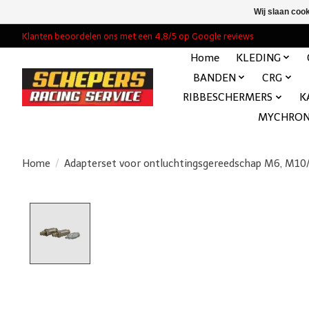
Wij slaan coo
Klanten beoordelen ons met een 4,8/5 op Google reviews
Home
KLEDING
BANDEN
CRG
RIBBESCHERMERS
K
MYCHRO
Home
/
Adapterset voor ontluchtingsgereedschap M6, M10/
Product image slideshow Items