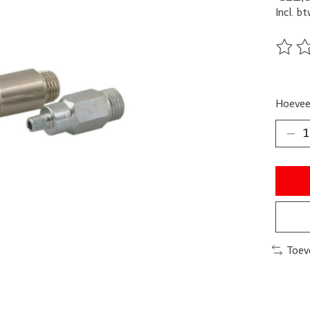
Incl. b
De beo
Hoevee
Toev