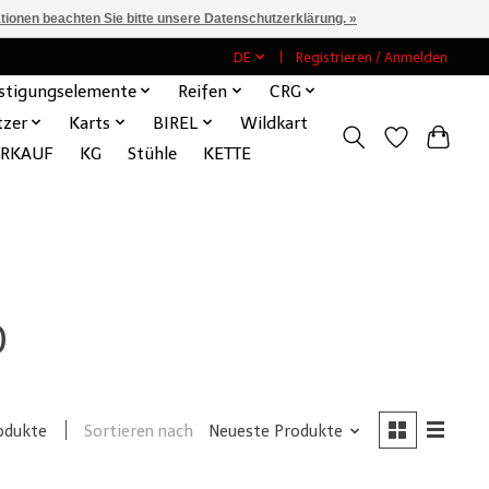
ationen beachten Sie bitte unsere Datenschutzerklärung. »
DE
Registrieren / Anmelden
stigungselemente
Reifen
CRG
tzer
Karts
BIREL
Wildkart
ERKAUF
KG
Stühle
KETTE
0
Sortieren nach
Neueste Produkte
odukte