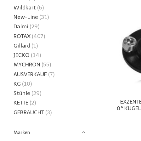
Wildkart
(6)
New-Line
(31)
Dalmi
(29)
ROTAX
(407)
Gillard
(1)
JECKO
(14)
MYCHRON
(55)
AUSVERKAUF
(7)
KG
(10)
Stühle
(29)
EXZENT
KETTE
(2)
0° KUGE
GEBRAUCHT
(3)
Marken