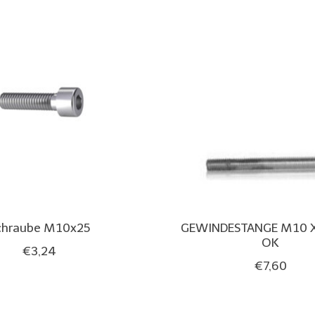
chraube M10x25
GEWINDESTANGE M10
OK
€3,24
€7,60