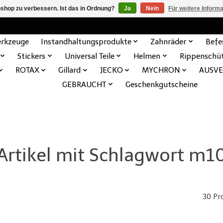
shop zu verbessern. Ist das in Ordnung?
Ja
Nein
Für weitere Inform
rkzeuge
Instandhaltungsprodukte
Zahnräder
Befe
Stickers
Universal Teile
Helmen
Rippenschü
ROTAX
Gillard
JECKO
MYCHRON
AUSV
GEBRAUCHT
Geschenkgutscheine
Artikel mit Schlagwort m1
30 Pr