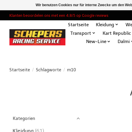
Wir benutzen Cookies nur für interne Zwecke um den Web
Klanten beoordelen ons met een 4,8/5 op Google reviews
Startseite
Kleidung
We
Transport
Kart Republic
New-Line
Dalmi
Startseite
/
Schlagworte
/
m10
Kategorien
Kleidung
(61)