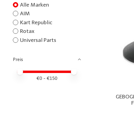
Alle Marken
AIM
Kart Republic
Rotax
Universal Parts
Preis
Preis – Mindestwert
Price maximum value
€
0
- €
150
GEBOG