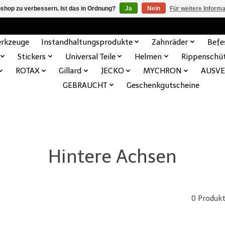
shop zu verbessern. Ist das in Ordnung?
Ja
Nein
Für weitere Inform
rkzeuge
Instandhaltungsprodukte
Zahnräder
Befe
Stickers
Universal Teile
Helmen
Rippenschü
ROTAX
Gillard
JECKO
MYCHRON
AUSV
GEBRAUCHT
Geschenkgutscheine
Hintere Achsen
0 Produk