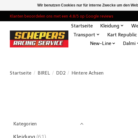
Wir benutzen Cookies nur für interne Zwecke um den Web
Klanten beoordelen ons met een 4,8/5 op Google reviews
Startseite
Kleidung
We
Transport
Kart Republic
New-Line
Dalmi
Startseite
/
BIREL
/
DD2
/
Hintere Achsen
Kategorien
Kleidung
(61)