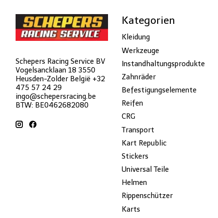
Kategorien
Kleidung
Werkzeuge
Schepers Racing Service BV
Instandhaltungsprodukte
Vogelsancklaan 18 3550
Zahnräder
Heusden-Zolder België +32
475 57 24 29
Befestigungselemente
ingo@schepersracing.be
Reifen
BTW: BE0462682080
CRG
Transport
Kart Republic
Stickers
Universal Teile
Helmen
Rippenschützer
Karts