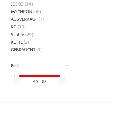
JECKO
(14)
MYCHRON
(55)
AUSVERKAUF
(7)
KG
(10)
Stühle
(29)
KETTE
(2)
GEBRAUCHT
(3)
Preis
Preis – Mindestwert
Price maximum value
€
0
- €
5