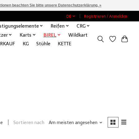
ationen beachten Sie bitte unsere Datenschutzerklärung. »
DE
Registrieren / Anmelden
stigungselemente
Reifen
CRG
tzer
Karts
BIREL
Wildkart
ERKAUF
KG
Stühle
KETTE
Sortieren nach
Am meisten angesehen
te