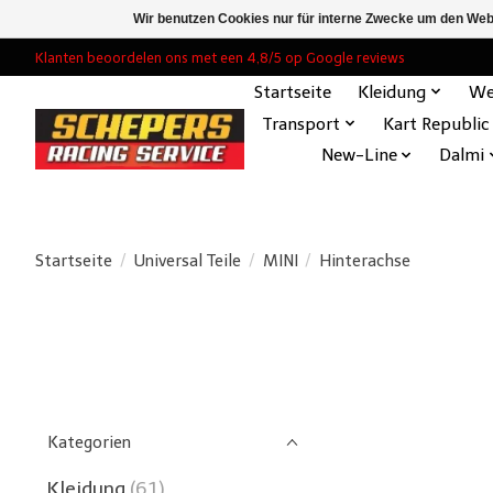
Wir benutzen Cookies nur für interne Zwecke um den Web
Klanten beoordelen ons met een 4,8/5 op Google reviews
Startseite
Kleidung
We
Transport
Kart Republic
New-Line
Dalmi
Startseite
/
Universal Teile
/
MINI
/
Hinterachse
Kategorien
Kleidung
(61)