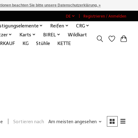
ationen beachten Sie bitte unsere Datenschutzerklärung. »
DE
Registrieren / Anmelden
stigungselemente
Reifen
CRG
tzer
Karts
BIREL
Wildkart
ERKAUF
KG
Stühle
KETTE
Sortieren nach
Am meisten angesehen
te