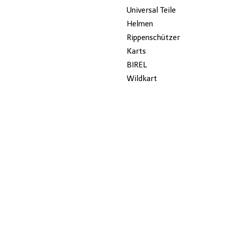
Universal Teile
Helmen
Rippenschützer
Karts
BIREL
Wildkart
New-Line
Dalmi
ROTAX
Gillard
JECKO
MYCHRON
AUSVERKAUF
KG
Stühle
KETTE