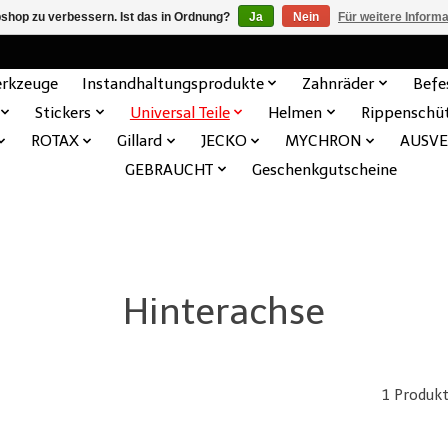
shop zu verbessern. Ist das in Ordnung?
Ja
Nein
Für weitere Inform
rkzeuge
Instandhaltungsprodukte
Zahnräder
Befe
Stickers
Universal Teile
Helmen
Rippenschü
ROTAX
Gillard
JECKO
MYCHRON
AUSV
GEBRAUCHT
Geschenkgutscheine
Hinterachse
1 Produk