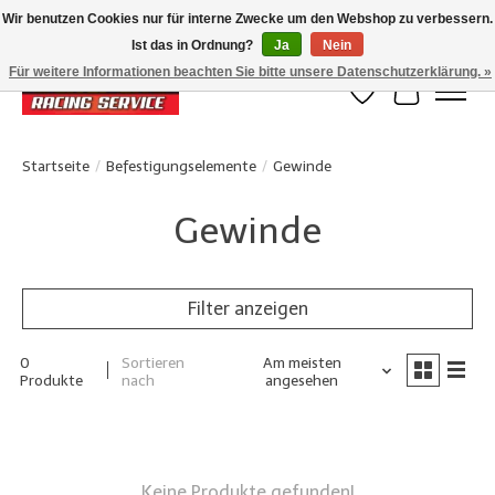
Wir benutzen Cookies nur für interne Zwecke um den Webshop zu verbessern.
Ist das in Ordnung?
Ja
Nein
Klanten beoordelen ons met een 4,8/5 op Google reviews
Für weitere Informationen beachten Sie bitte unsere Datenschutzerklärung. »
Wunschzettel
Ihr Waren
Startseite
/
Befestigungselemente
/
Gewinde
Gewinde
Filter anzeigen
0
Sortieren
Am meisten
Produkte
nach
angesehen
Keine Produkte gefunden!