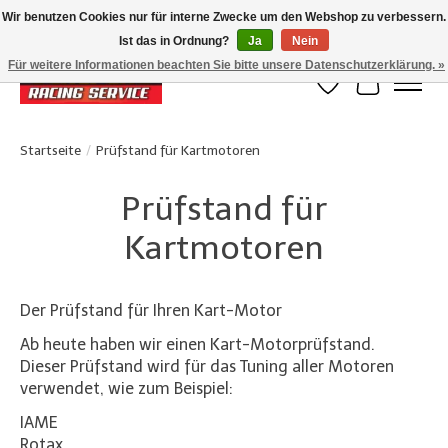
Wir benutzen Cookies nur für interne Zwecke um den Webshop zu verbessern.
Ist das in Ordnung?
Ja
Nein
Klanten beoordelen ons met een 4,8/5 op Google reviews
Für weitere Informationen beachten Sie bitte unsere Datenschutzerklärung. »
Wunschzettel
Ihr Waren
Startseite
/
Prüfstand für Kartmotoren
Prüfstand für
Kartmotoren
Der Prüfstand für Ihren Kart-Motor
Ab heute haben wir einen Kart-Motorprüfstand.
Dieser Prüfstand wird für das Tuning aller Motoren
verwendet, wie zum Beispiel:
IAME
Rotax