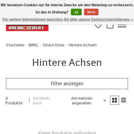
Wir benutzen Cookies nur für interne Zwecke um den Webshop zu verbessern.
Ist das in Ordnung?
Ja
Nein
Klanten beoordelen ons met een 4,8/5 op Google reviews
Für weitere Informationen beachten Sie bitte unsere Datenschutzerklärung. »
Wunschzettel
Ihr Waren
Startseite
/
BIREL
/
Direct Drive
/
Hintere Achsen
Hintere Achsen
Filter anzeigen
0
Sortieren
Am meisten
Produkte
nach
angesehen
Keine Produkte gefunden!