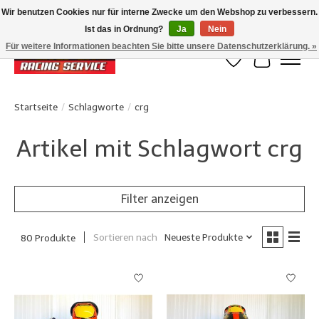
Wir benutzen Cookies nur für interne Zwecke um den Webshop zu verbessern.
Ist das in Ordnung?
Ja
Nein
Klanten beoordelen ons met een 4,8/5 op Google reviews
Für weitere Informationen beachten Sie bitte unsere Datenschutzerklärung. »
Wunschzettel
Ihr Waren
Startseite
/
Schlagworte
/
crg
Artikel mit Schlagwort crg
Filter anzeigen
Sortieren nach
Neueste Produkte
80 Produkte