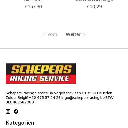
€157,30
€10,29
Vorh.
Weiter
Schepers Racing Service BV Vogelsancklaan 18 3550 Heusden-
Zolder België +32 475 57 24 29
ingo@schepersracing.be
BTW:
BE0462682080
Kategorien