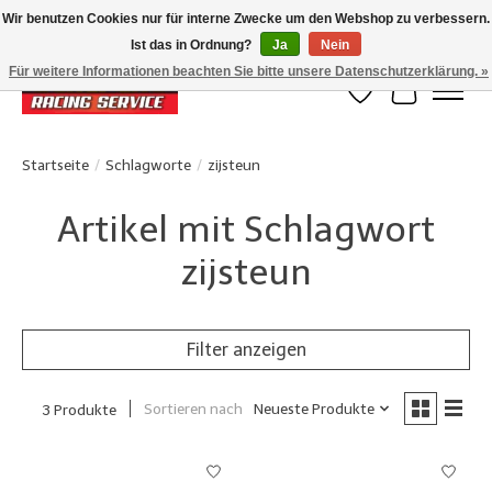
Wir benutzen Cookies nur für interne Zwecke um den Webshop zu verbessern.
Ist das in Ordnung?
Ja
Nein
Klanten beoordelen ons met een 4,8/5 op Google reviews
Für weitere Informationen beachten Sie bitte unsere Datenschutzerklärung. »
Wunschzettel
Ihr Waren
Startseite
/
Schlagworte
/
zijsteun
Artikel mit Schlagwort
zijsteun
Filter anzeigen
Sortieren nach
Neueste Produkte
3 Produkte