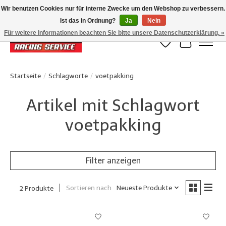
Wir benutzen Cookies nur für interne Zwecke um den Webshop zu verbessern.
Ist das in Ordnung?
Ja
Nein
Klanten beoordelen ons met een 4,8/5 op Google reviews
Für weitere Informationen beachten Sie bitte unsere Datenschutzerklärung. »
Wunschzettel
Ihr Waren
Startseite
/
Schlagworte
/
voetpakking
Artikel mit Schlagwort
voetpakking
Filter anzeigen
Sortieren nach
Neueste Produkte
2 Produkte