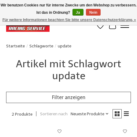
Wir benutzen Cookies nur für interne Zwecke um den Webshop zu verbessern.
Ist das in Ordnung?
Ja
Nein
Klanten beoordelen ons met een 4,8/5 op Google reviews
Für weitere Informationen beachten Sie bitte unsere Datenschutzerklärung. »
Wunschzettel
Ihr Waren
Startseite
/
Schlagworte
/
update
Artikel mit Schlagwort
update
Filter anzeigen
Sortieren nach
Neueste Produkte
2 Produkte