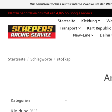
Wir benutzen Cookies nur für interne Zwecke um den Web
Klanten beoordelen ons met een 4,8/5 op Google reviews
Startseite
Kleidung
We
Transport
Kart Republic
New-Line
Dalmi
Startseite
/
Schlagworte
/
stofkap
A
Kategorien
Kleidung
(61)