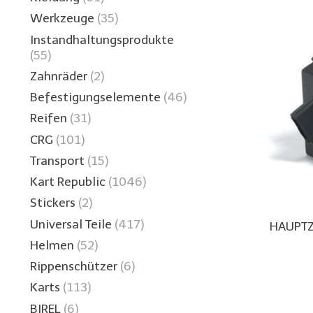
Werkzeuge
(35)
Instandhaltungsprodukte
(55)
Zahnräder
(2)
Befestigungselemente
(46)
Reifen
(31)
CRG
(101)
Transport
(15)
Kart Republic
(1046)
Stickers
(2)
Universal Teile
(417)
HAUPTZ
Helmen
(52)
Rippenschützer
(6)
Karts
(113)
BIREL
(6)