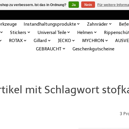
shop zu verbessern. Ist das in Ordnung?
Ja
Nein
Für weitere Inform
rkzeuge
Instandhaltungsprodukte
Zahnräder
Befe
Stickers
Universal Teile
Helmen
Rippenschü
ROTAX
Gillard
JECKO
MYCHRON
AUSV
GEBRAUCHT
Geschenkgutscheine
rtikel mit Schlagwort stofk
3 Pr