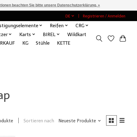
ationen beachten Sie bitte unsere Datenschutzerklärung. »
DE
Registrieren / Anmelden
stigungselemente
Reifen
CRG
tzer
Karts
BIREL
Wildkart
ERKAUF
KG
Stühle
KETTE
ap
Sortieren nach
Neueste Produkte
odukte