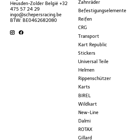
Zahnräder
Heusden-Zolder België +32
475 57 24 29
Befestigungselemente
ingo@schepersracing.be
Reifen
BTW: BE0462682080
CRG
Transport
Kart Republic
Stickers
Universal Teile
Helmen
Rippenschützer
Karts
BIREL
Wildkart
New-Line
Dalmi
ROTAX
Gillard