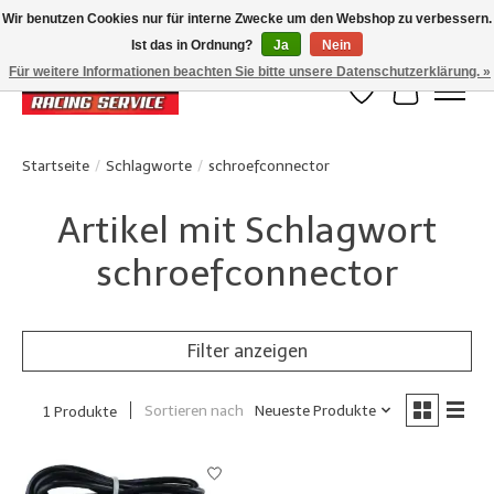
Wir benutzen Cookies nur für interne Zwecke um den Webshop zu verbessern.
Ist das in Ordnung?
Ja
Nein
Klanten beoordelen ons met een 4,8/5 op Google reviews
Für weitere Informationen beachten Sie bitte unsere Datenschutzerklärung. »
Wunschzettel
Ihr Waren
Startseite
/
Schlagworte
/
schroefconnector
Artikel mit Schlagwort
schroefconnector
Filter anzeigen
Sortieren nach
Neueste Produkte
1 Produkte