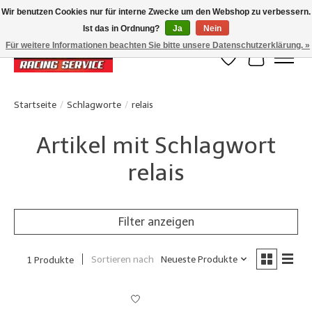
Wir benutzen Cookies nur für interne Zwecke um den Webshop zu verbessern.
Ist das in Ordnung?
Ja
Nein
Klanten beoordelen ons met een 4,8/5 op Google reviews
Für weitere Informationen beachten Sie bitte unsere Datenschutzerklärung. »
Wunschzettel
Ihr Waren
Startseite
/
Schlagworte
/
relais
Artikel mit Schlagwort
relais
Filter anzeigen
Sortieren nach
Neueste Produkte
1 Produkte