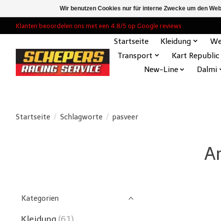
Wir benutzen Cookies nur für interne Zwecke um den Web
Klanten beoordelen ons met een 4,8/5 op Google reviews
Startseite
Kleidung
We
Transport
Kart Republic
New-Line
Dalmi
Startseite
/
Schlagworte
/
pasveer
A
Kategorien
Kleidung
(61)