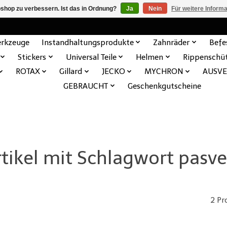
shop zu verbessern. Ist das in Ordnung?
Ja
Nein
Für weitere Inform
rkzeuge
Instandhaltungsprodukte
Zahnräder
Befe
Stickers
Universal Teile
Helmen
Rippenschü
ROTAX
Gillard
JECKO
MYCHRON
AUSV
GEBRAUCHT
Geschenkgutscheine
rtikel mit Schlagwort pasve
2 Pr