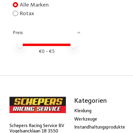
Alle Marken
Rotax
Preis
Preis – Mindestwert
Price maximum value
€
0
- €
5
Kategorien
Kleidung
Werkzeuge
Schepers Racing Service BV
Instandhaltungsprodukte
Vogelsancklaan 18 3550