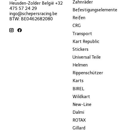
Zahnräder
Heusden-Zolder België +32
475 57 24 29
Befestigungselemente
ingo@schepersracing.be
Reifen
BTW: BE0462682080
CRG
Transport
Kart Republic
Stickers
Universal Teile
Helmen
Rippenschützer
Karts
BIREL
Wildkart
New-Line
Dalmi
ROTAX
Gillard