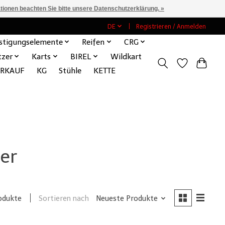
ationen beachten Sie bitte unsere Datenschutzerklärung. »
DE
Registrieren / Anmelden
stigungselemente
Reifen
CRG
tzer
Karts
BIREL
Wildkart
ERKAUF
KG
Stühle
KETTE
er
Sortieren nach
Neueste Produkte
odukte