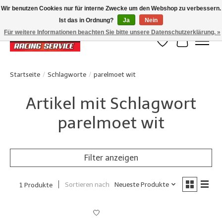
Wir benutzen Cookies nur für interne Zwecke um den Webshop zu verbessern.
Ist das in Ordnung?
Ja
Nein
Klanten beoordelen ons met een 4,8/5 op Google reviews
Für weitere Informationen beachten Sie bitte unsere Datenschutzerklärung. »
Wunschzettel
Ihr Waren
Startseite
/
Schlagworte
/
parelmoet wit
Artikel mit Schlagwort
parelmoet wit
Filter anzeigen
Sortieren nach
Neueste Produkte
1 Produkte